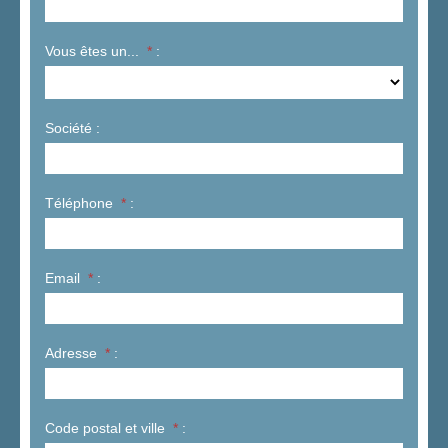
Vous êtes un...
*
:
Société :
Téléphone
*
:
Email
*
:
Adresse
*
:
Code postal et ville
*
: