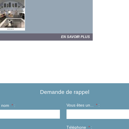
EN SAVOIR PLUS
Demande de rappel
Vous êtes un...
*
:
t nom
*
:
Téléphone
*
: