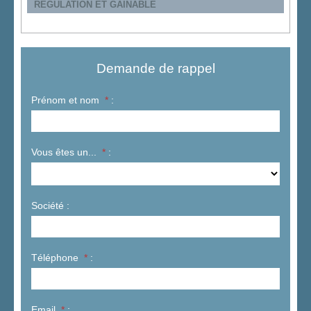
RÉGULATION ET GAINABLE
Demande de rappel
Prénom et nom
*
:
Vous êtes un...
*
:
Société :
Téléphone
*
:
Email
*
: