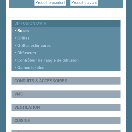
Produit précédent
Produit suivant
DIFFUSION D'AIR
Buses
Grilles
Grilles extérieures
Diffuseurs
Contrôleur de l'angle de diffusion
Gaines textiles
CONDUITS & ACCESSOIRES
VMC
VENTILATION
CUISINE