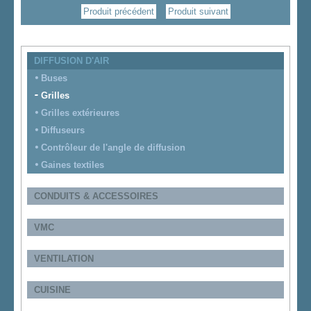
Produit précédent
Produit suivant
DIFFUSION D'AIR
Buses
Grilles
Grilles extérieures
Diffuseurs
Contrôleur de l'angle de diffusion
Gaines textiles
CONDUITS & ACCESSOIRES
VMC
VENTILATION
CUISINE