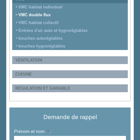
VMC habitat individuel
VMC double flux
VMC habitat collectif
Entrées d'air auto et hygroréglables
bouches autoréglables
bouches hygroréglables
VENTILATION
CUISINE
RÉGULATION ET GAINABLE
Demande de rappel
Prénom et nom
*
: