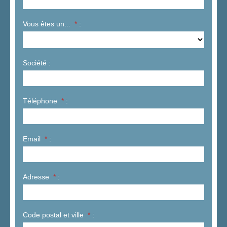
Vous êtes un...
*
:
Société :
Téléphone
*
:
Email
*
:
Adresse
*
:
Code postal et ville
*
: